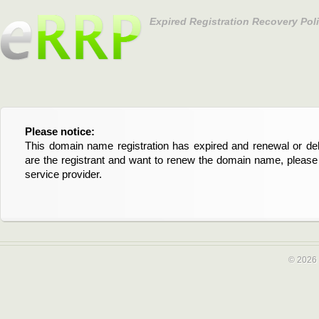
Expired Registration Recovery Pol
Please notice:
Bitte beachten Sie:
This domain name registration has expired and renewal or dele
Diese Domainregistrierung ist abgelaufen und die Verläng
are the registrant and want to renew the domain name, please 
Domain stehen an. Wenn Sie der Registrant sind und di
service provider.
verlängern möchten, kontaktieren Sie bitte Ihren Service-Provid
© 2026