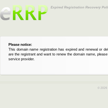
Expired Registration Recovery Pol
Please notice:
Bitte beachten Sie:
This domain name registration has expired and renewal or dele
Diese Domainregistrierung ist abgelaufen und die Verläng
are the registrant and want to renew the domain name, please 
Domain stehen an. Wenn Sie der Registrant sind und di
service provider.
verlängern möchten, kontaktieren Sie bitte Ihren Service-Provid
© 2026